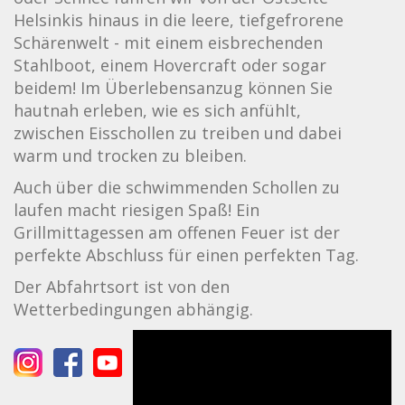
Helsinkis hinaus in die leere, tiefgefrorene
Schärenwelt - mit einem eisbrechenden
Stahlboot, einem Hovercraft oder sogar
beidem! Im Überlebensanzug können Sie
hautnah erleben, wie es sich anfühlt,
zwischen Eisschollen zu treiben und dabei
warm und trocken zu bleiben.
Auch über die schwimmenden Schollen zu
laufen macht riesigen Spaß! Ein
Grillmittagessen am offenen Feuer ist der
perfekte Abschluss für einen perfekten Tag.
Der Abfahrtsort ist von den
Wetterbedingungen abhängig.