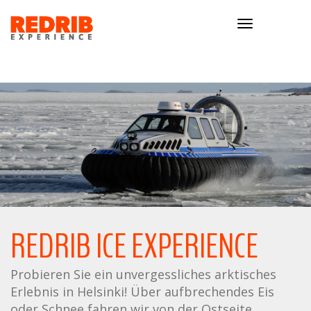
Toggle
navigation
REDRIB ICE EXPERIENCE
Probieren Sie ein unvergessliches arktisches
Erlebnis in Helsinki! Über aufbrechendes Eis
oder Schnee fahren wir von der Ostseite